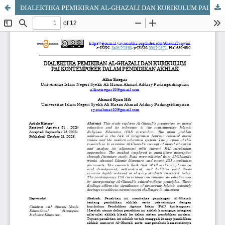
DIALEKTIKA PEMIKIRAN AL-GHAZALI DAN KURIKULUM PAI KONTEMPORER DALAM PENDIDIKAN AKHLAK