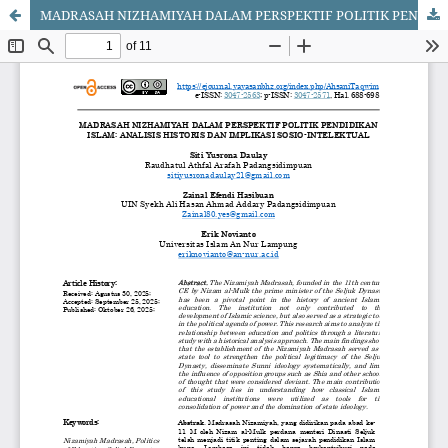
MADRASAH NIZHAMIYAH DALAM PERSPEKTIF POLITIK PENDIDIKAN ISLAM: ANALISIS HISTORIS DAN IMPLIKASI SOSIO-INTELEKTUAL